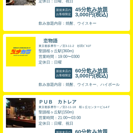
定休日：日曜、祝日
45分飲み放題
新規来店の
3,000円
(税込)
お客様限定
飲み放題内容：焼酎、ウイスキー
恋物語
東京都多摩市一ノ宮3-11-2 杉田ﾋﾞﾙ1F
聖蹟桜ヶ丘駅(360m)
営業時間：19:00〜0300
定休日：日曜
60分飲み放題
新規来店の
3,000円
(税込)
お客様限定
飲み放題内容：焼酎、ウイスキー、ハイボール
ＰＵＢ カトレア
東京都多摩市一ノ宮2-11-18 桜ヶ丘センタービル4Ｆ
聖蹟桜ヶ丘駅(150m)
営業時間：21:00〜03:00
定休日：日曜、祝日
60分飲み放題
新規来店の