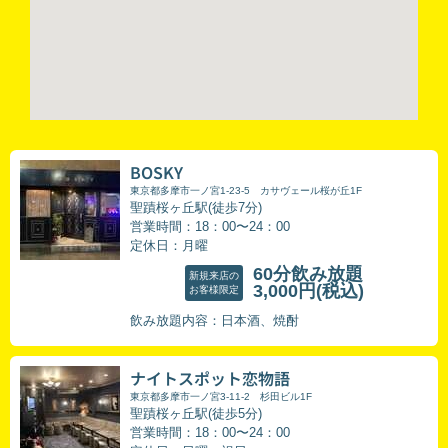
BOSKY
東京都多摩市一ノ宮1-23-5 カサヴェール桜が丘1F
聖蹟桜ヶ丘駅(徒歩7分)
営業時間：18：00〜24：00
定休日：月曜
60分飲み放題
新規来店の
3,000円
(税込)
お客様限定
飲み放題内容：日本酒、焼酎
ナイトスポット恋物語
東京都多摩市一ノ宮3-11-2 杉田ビル1F
聖蹟桜ヶ丘駅(徒歩5分)
営業時間：18：00〜24：00