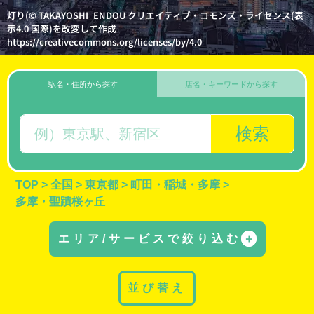
灯り(© TAKAYOSHI_ENDOU クリエイティブ・コモンズ・ライセンス(表
示4.0 国際)を改変して作成
https://creativecommons.org/licenses/by/4.0
駅名・住所から探す
店名・キーワードから探す
検索
TOP
>
全国
>
東京都
>
町田・稲城・多摩
>
多摩・聖蹟桜ヶ丘
エリア/サービスで絞り込む
＋
並び替え