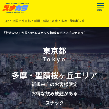
TOP
>
全国
>
東京都
>
町田・稲城・多摩
>
多摩・聖蹟桜ヶ丘
「行きたい」が見つかるスナック情報メディア “スナカラ”
東京都
Tokyo
多摩
・
聖蹟桜ヶ丘
エリア
新規来店のお客様限定
お得な飲み放題がある
スナック