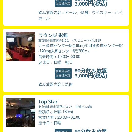
3,000円
(税込)
お客様限定
飲み放題内容：ビール、焼酎、ウイスキー、ハイ
ボール
ラウンジ 彩都
東京都多摩市落合1-5-1 グリムコートビルB1F
京王多摩センター駅(180m)小田急多摩センター駅
(190m)多摩センター駅(380m)
営業時間：19:00〜00:00
定休日：日曜、祝日
60分飲み放題
新規来店の
3,000円
(税込)
お客様限定
飲み放題内容：焼酎
Top Star
東京都多摩市関戸2-24-26 加瀬ビル6階
聖蹟桜ヶ丘駅(180m)
営業時間：20:00〜01:00
定休日：日曜
60分飲み放題
新規来店の