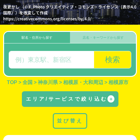
夜更かし （© F_Photo クリエイティブ・コモンズ・ライセンス（表示4.0
国際））を改変して作成
https://creativecommons.org/licenses/by/4.0/
駅名・住所から探す
店名・キーワードから探す
検索
TOP
>
全国
>
神奈川県
>
相模原・大和周辺
>
相模原市
エリア/サービスで絞り込む
＋
並び替え