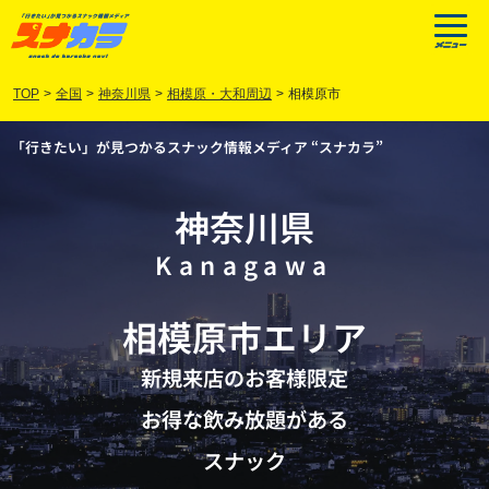
TOP
>
全国
>
神奈川県
>
相模原・大和周辺
>
相模原市
「行きたい」が見つかるスナック情報メディア “スナカラ”
神奈川県
Kanagawa
相模原市
エリア
新規来店のお客様限定
お得な飲み放題がある
スナック