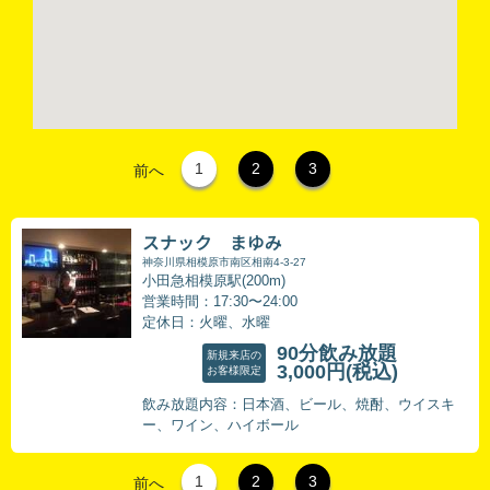
1
2
3
前へ
スナック まゆみ
神奈川県相模原市南区相南4-3-27
小田急相模原駅(200m)
営業時間：17:30〜24:00
定休日：火曜、水曜
90分飲み放題
新規来店の
3,000円
(税込)
お客様限定
飲み放題内容：日本酒、ビール、焼酎、ウイスキ
ー、ワイン、ハイボール
1
2
3
前へ