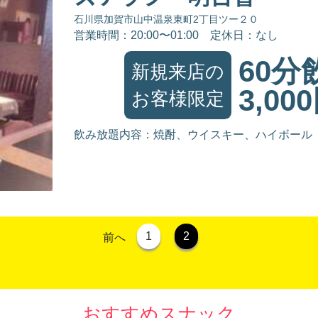
石川県加賀市山中温泉東町2丁目ツー２０
営業時間：20:00〜01:00
定休日：なし
60分
新規来店の
3,00
お客様限定
飲み放題内容：焼酎、ウイスキー、ハイボール
1
2
前へ
おすすめスナック