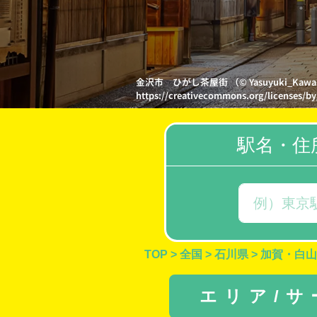
金沢市 ひがし茶屋街 （© Yasuyuki_
https://creativecommons.org/licenses/by
駅名・住
TOP
>
全国
>
石川県
>
加賀・白山
エリア/