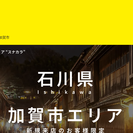
加賀市
 “スナカラ”
石川県
Ishikawa
加賀市
エリア
新規来店のお客様限定