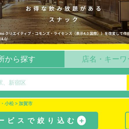
お得な飲み放題がある
スナック
Kawano クリエイティブ・コモンズ・ライセンス（表示4.0 国際））を改変して作
/4.0/
所から探す
店名・キーワ
・小松
>
加賀市
サービスで絞り込む
＋