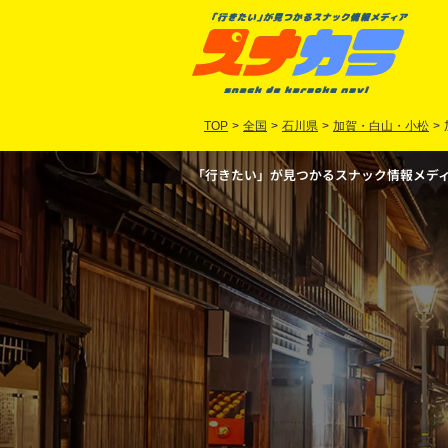
TOP
>
全国
>
石川県
>
加賀・白山・小松
>
「行きたい」が見つかるスナック情報メディア