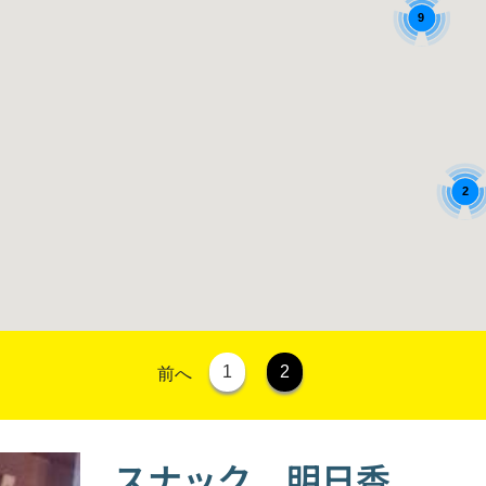
9
2
1
2
前へ
スナック 明日香