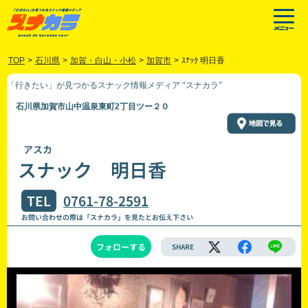
TOP
>
石川県
>
加賀・白山・小松
>
加賀市
>
ｽﾅｯｸ 明日香
「行きたい」が見つかるスナック情報メディア “スナカラ”
石川県加賀市山中温泉東町2丁目ツー２０
アスカ
スナック 明日香
TEL
0761-78-2591
お問い合わせの際は「スナカラ」を見たとお伝え下さい
フォローする
SHARE