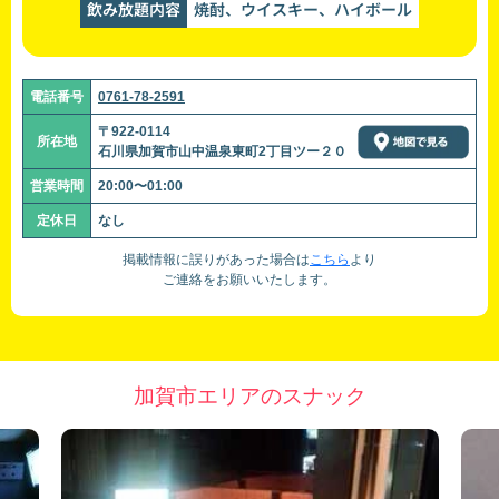
飲み放題内容
焼酎、ウイスキー、ハイボール
電話番号
0761-78-2591
〒922-0114
所在地
石川県加賀市山中温泉東町2丁目ツー２０
営業時間
20:00〜01:00
定休日
なし
掲載情報に誤りがあった場合は
こちら
より
ご連絡をお願いいたします。
加賀市エリアのスナック