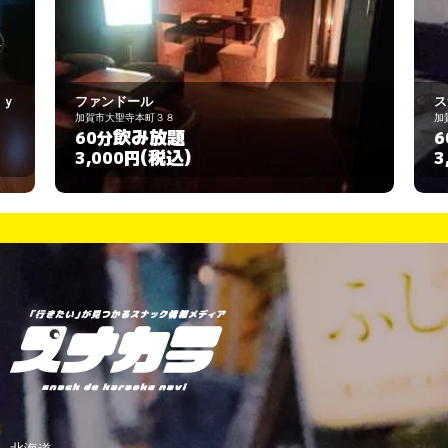
スナック ＫＡＺＵ
加賀市大聖寺本町３９
飲み放題
60分
(税込)
3,000円