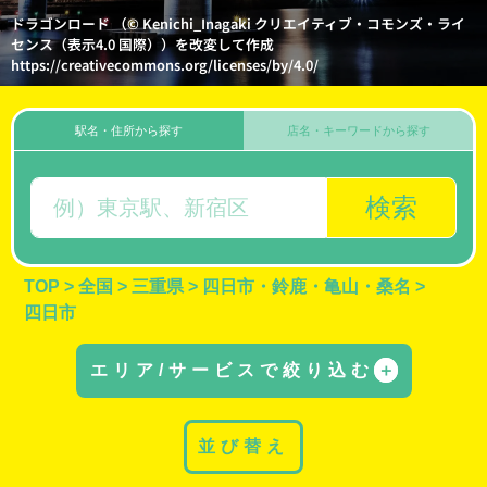
ドラゴンロード （© Kenichi_Inagaki クリエイティブ・コモンズ・ライ
センス（表示4.0 国際））を改変して作成
https://creativecommons.org/licenses/by/4.0/
駅名・住所から探す
店名・キーワードから探す
検索
TOP
>
全国
>
三重県
>
四日市・鈴鹿・亀山・桑名
>
四日市
エリア/サービスで絞り込む
＋
並び替え