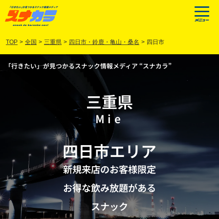
TOP
>
全国
>
三重県
>
四日市・鈴鹿・亀山・桑名
>
四日市
「行きたい」が見つかるスナック情報メディア “スナカラ”
三重県
Mie
四日市
エリア
新規来店のお客様限定
お得な飲み放題がある
スナック