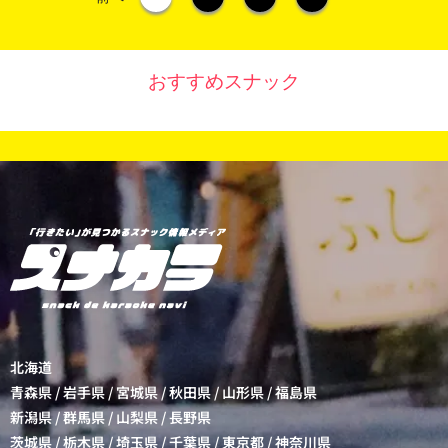
おすすめスナック
北海道
青森県
/
岩手県
/
宮城県
/
秋田県
/
山形県
/
福島県
新潟県
/
群馬県
/
山梨県
/
長野県
茨城県
/
栃木県
/
埼玉県
/
千葉県
/
東京都
/
神奈川県