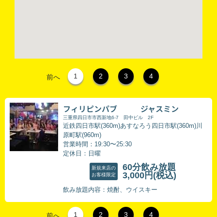
1
2
3
4
前へ
フィリピンパブ ジャスミン
三重県四日市市西新地6-7 田中ビル 2F
近鉄四日市駅(360m)あすなろう四日市駅(360m)川
原町駅(960m)
営業時間：19:30〜25:30
定休日：日曜
60分飲み放題
新規来店の
3,000円
(税込)
お客様限定
飲み放題内容：焼酎、ウイスキー
1
2
3
4
前へ