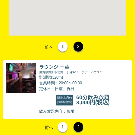
1
2
前へ
ラウンジ 一華
滋賀県野洲市北野一丁目9-18 チアーハウス4F
野洲駅(320m)
営業時間：20:00〜00:00
定休日：日曜、祝日
60分飲み放題
新規来店の
3,000円
(税込)
お客様限定
飲み放題内容：焼酎
1
2
前へ