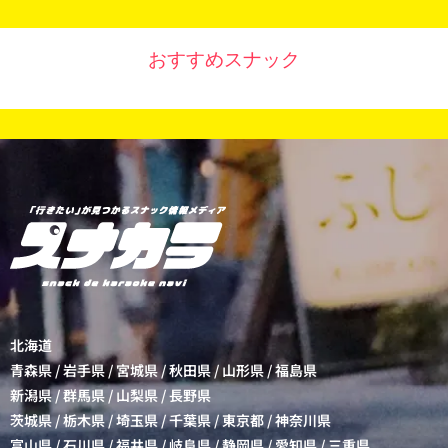
おすすめスナック
北海道
青森県
/
岩手県
/
宮城県
/
秋田県
/
山形県
/
福島県
新潟県
/
群馬県
/
山梨県
/
長野県
茨城県
/
栃木県
/
埼玉県
/
千葉県
/
東京都
/
神奈川県
富山県
/
石川県
/
福井県
/
岐阜県
/
静岡県
/
愛知県
/
三重県