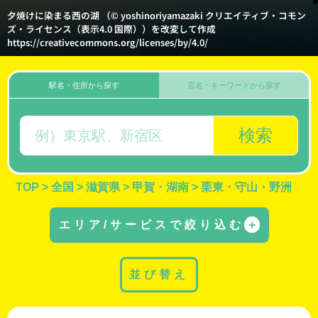
夕焼けに染まる西の湖 （© yoshinoriyamazaki クリエイティブ・コモン
ズ・ライセンス（表示4.0 国際））を改変して作成
https://creativecommons.org/licenses/by/4.0/
駅名・住所から探す
店名・キーワードから探す
検索
TOP
>
全国
>
滋賀県
>
甲賀・湖南
>
栗東・守山・野洲
エリア/サービスで絞り込む
＋
並び替え