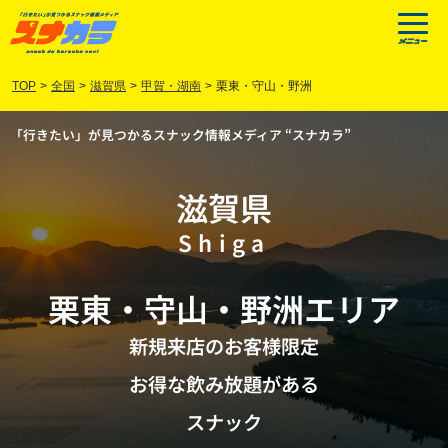
TOP
>
全国
>
滋賀県
>
甲賀・湖南
>
栗東・守山・野洲
「行きたい」が見つかるスナック情報メディア “スナカラ”
滋賀県
Shiga
栗東
・
守山
・
野洲
エリア
新規来店のお客様限定
お得な飲み放題がある
スナック