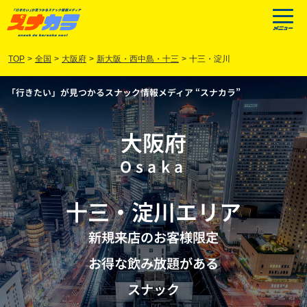
TOP
>
全国
>
大阪府
>
新大阪・西中島・十三
>
十三・淀川
「行きたい」が見つかるスナック情報メディア “スナカラ”
大阪府
Osaka
十三
・
淀川
エリア
新規来店のお客様限定
お得な飲み放題がある
スナック