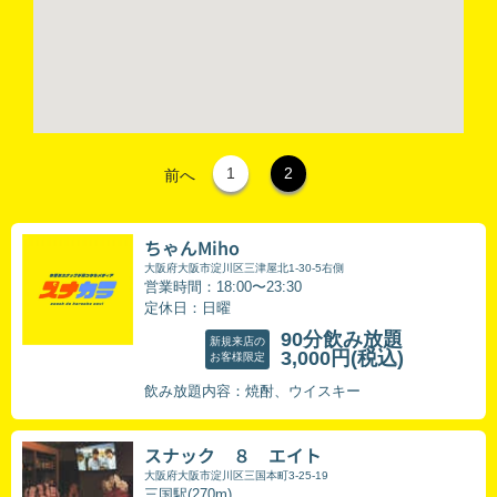
1
2
前へ
ちゃんMiho
大阪府大阪市淀川区三津屋北1-30-5右側
営業時間：18:00〜23:30
定休日：日曜
90分飲み放題
新規来店の
3,000円
(税込)
お客様限定
飲み放題内容：焼酎、ウイスキー
スナック ８ エイト
大阪府大阪市淀川区三国本町3-25-19
三国駅(270m)