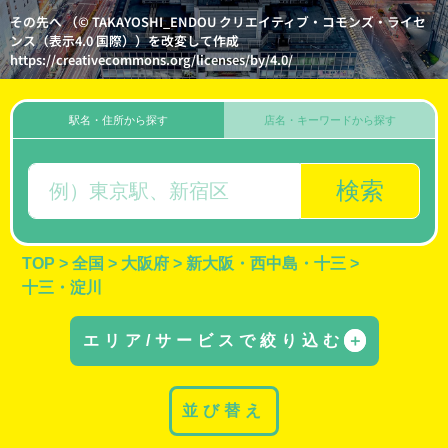
その先へ （© TAKAYOSHI_ENDOU クリエイティブ・コモンズ・ライセ
ンス（表示4.0 国際））を改変して作成
https://creativecommons.org/licenses/by/4.0/
駅名・住所から探す
店名・キーワードから探す
検索
TOP
>
全国
>
大阪府
>
新大阪・西中島・十三
>
十三・淀川
エリア/サービスで絞り込む
＋
並び替え