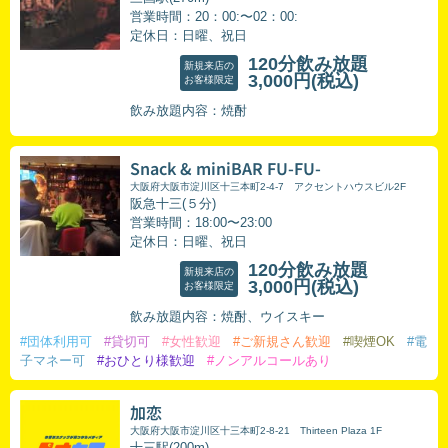
営業時間：20：00:〜02：00:
定休日：日曜、祝日
120分飲み放題
新規来店の
3,000円
(税込)
お客様限定
飲み放題内容：焼酎
Snack & miniBAR FU-FU-
大阪府大阪市淀川区十三本町2-4-7 アクセントハウスビル2F
阪急十三(５分)
営業時間：18:00〜23:00
定休日：日曜、祝日
120分飲み放題
新規来店の
3,000円
(税込)
お客様限定
飲み放題内容：焼酎、ウイスキー
#団体利用可
#貸切可
#女性歓迎
#ご新規さん歓迎
#喫煙OK
#電
子マネー可
#おひとり様歓迎
#ノンアルコールあり
加恋
大阪府大阪市淀川区十三本町2-8-21 Thirteen Plaza 1F
十三駅(200m)