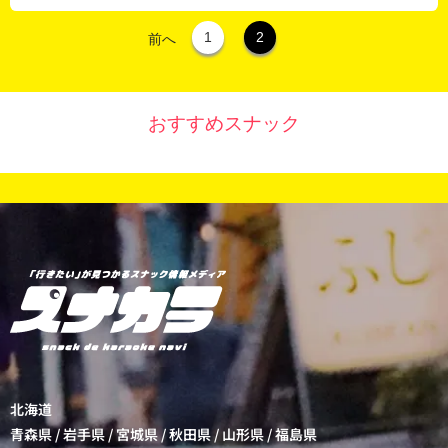
1
2
前へ
おすすめスナック
北海道
青森県
/
岩手県
/
宮城県
/
秋田県
/
山形県
/
福島県