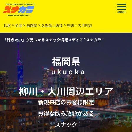
TOP
>
全国
>
福岡県
>
久留米・筑後
>
柳川・大川周辺
「行きたい」が見つかるスナック情報メディア “スナカラ”
福岡県
Fukuoka
柳川
・
大川周辺
エリア
新規来店のお客様限定
お得な飲み放題がある
スナック