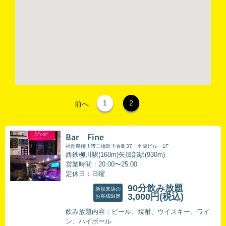
1
2
前へ
Bar Fine
福岡県柳川市三橋町下百町37 平成ビル 1F
西鉄柳川駅(160m)矢加部駅(930m)
営業時間：20:00〜25:00
定休日：日曜
90分飲み放題
新規来店の
3,000円
(税込)
お客様限定
飲み放題内容：ビール、焼酎、ウイスキー、ワイ
ン、ハイボール