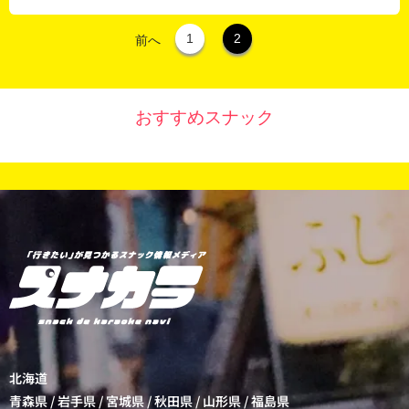
1
2
前へ
おすすめスナック
北海道
青森県
/
岩手県
/
宮城県
/
秋田県
/
山形県
/
福島県