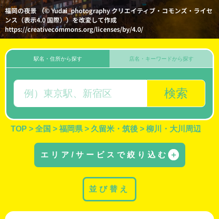
福岡の夜景 （© Yudai_photography クリエイティブ・コモンズ・ライセ
ンス（表示4.0 国際））を改変して作成
https://creativecommons.org/licenses/by/4.0/
駅名・住所から探す
店名・キーワードから探す
検索
TOP
>
全国
>
福岡県
>
久留米・筑後
>
柳川・大川周辺
エリア/サービスで絞り込む
＋
並び替え