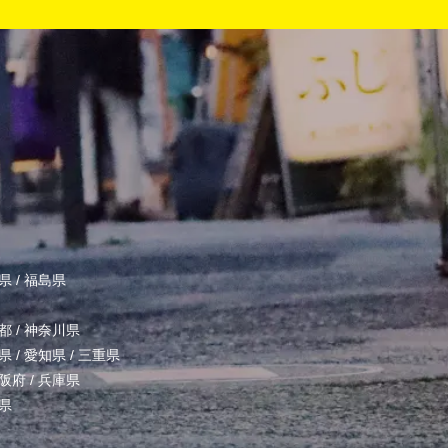
県
/
福島県
都
/
神奈川県
県
/
愛知県
/
三重県
阪府
/
兵庫県
県