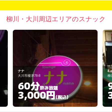
柳川・大川周辺エリアのスナック
8 eight
ｽ
柳川市三橋町下百町13-1
柳
90分
飲み放題
3,000円
(税込)