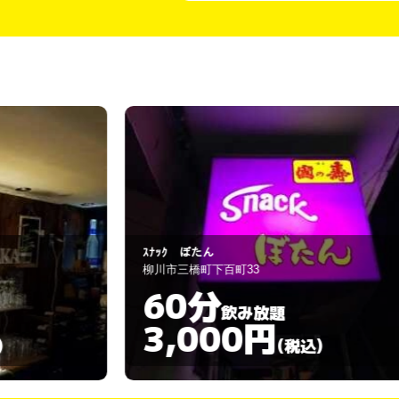
ナナ
大川市榎津78-8
60分
飲み放題
3,000円
)
(税込)