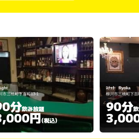
ﾅｯｸ Ryoka
JUJU
川市三橋町下百町31－1
柳川市三橋町下百町
90分
60分
飲み放題
3,000円
3,00
(税込)