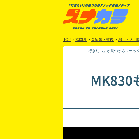
TOP
>
福岡県
>
久留米・筑後
>
柳川・大川
「行きたい」が見つかるスナック
MK83