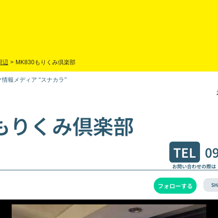
周辺
>
MK830もりくみ倶楽部
情報メディア “スナカラ”
0もりくみ倶楽部
TEL
0
お問い合わせの際は
SH
フォローする