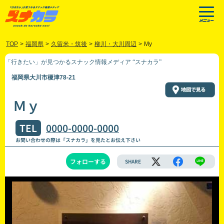
TOP
>
福岡県
>
久留米・筑後
>
柳川・大川周辺
>
My
「行きたい」が見つかるスナック情報メディア “スナカラ”
福岡県大川市榎津78-21
Ｍｙ
TEL
0000-0000-0000
お問い合わせの際は「スナカラ」を見たとお伝え下さい
フォローする
SHARE