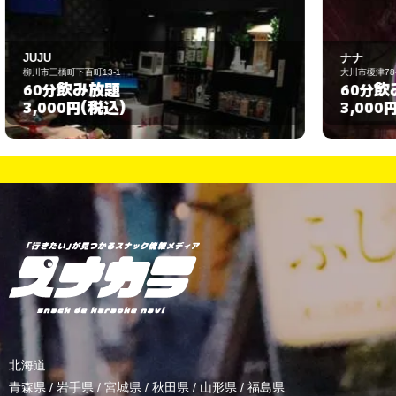
ナナ
大川市榎津78-8
飲み放題
60分
(税込)
3,000円
北海道
青森県
/
岩手県
/
宮城県
/
秋田県
/
山形県
/
福島県