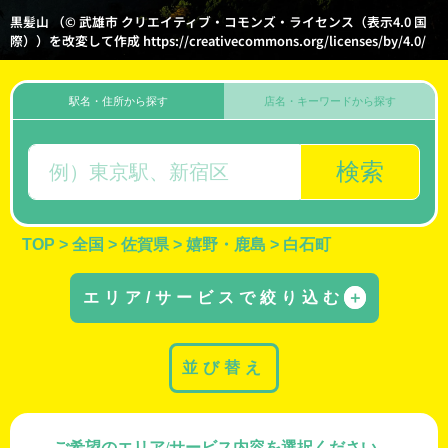
黒髪山 （© 武雄市 クリエイティブ・コモンズ・ライセンス（表示4.0 国
際））を改変して作成 https://creativecommons.org/licenses/by/4.0/
駅名・住所から探す
店名・キーワードから探す
検索
TOP
>
全国
>
佐賀県
>
嬉野・鹿島
>
白石町
エリア/サービスで絞り込む
＋
並び替え
ご希望のエリア/サービス内容を選択ください。