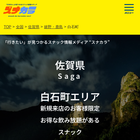
TOP
>
全国
>
佐賀県
>
嬉野・鹿島
>
白石町
「行きたい」が見つかるスナック情報メディア “スナカラ”
佐賀県
Saga
白石町
エリア
新規来店のお客様限定
お得な飲み放題がある
スナック