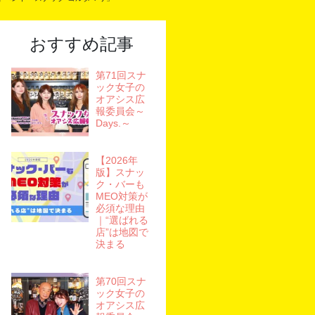
おすすめ記事
第71回スナ
ック女子の
オアシス広
報委員会～
Days.～
【2026年
版】スナッ
ク・バーも
MEO対策が
必須な理由
｜“選ばれる
店”は地図で
決まる
第70回スナ
ック女子の
オアシス広