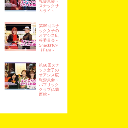
報委員会～
スナックサ
ムライ～
第69回スナ
ック女子の
オアシス広
報委員会～
Snackゆか
りFam～
第68回スナ
ック女子の
オアシス広
報委員会～
パブリック
クラブ仏蘭
西館～