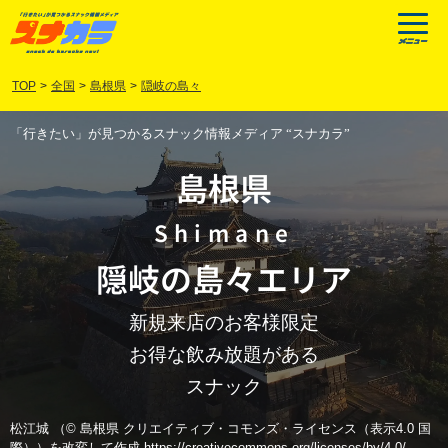
TOP
>
全国
>
島根県
>
隠岐の島々
「行きたい」が見つかるスナック情報メディア “スナカラ”
島根県
Shimane
隠岐の島々
エリア
新規来店のお客様限定
お得な飲み放題がある
スナック
松江城 （© 島根県 クリエイティブ・コモンズ・ライセンス（表示4.0 国
際））を改変して作成 https://creativecommons.org/licenses/by/4.0/