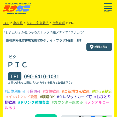
TOP
>
島根県
>
松江・安来周辺
>
伊勢宮町
>
PIC
「行きたい」が見つかるスナック情報メディア “スナカラ”
島根県松江市伊勢宮町535-3 ナイトプラザ3番館 1階
ピク
ＰＩＣ
TEL
090-6410-1031
お問い合わせの際は「スナカラ」を見たとお伝え下さい
#団体利用可
#貸切可
#女性歓迎
#ご新規さん歓迎
#初心者歓迎
#インバウンド歓迎
#喫煙OK
#クレジットカード可
#おひとり
様歓迎
#ドリンク種類豊富
#カウンター席のみ
#ノンアルコー
ルあり