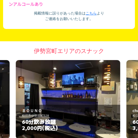
ンアルコールあり
掲載情報に誤りがあった場合は
こちら
より
ご連絡をお願いいたします。
伊勢宮町エリアのスナック
cherir
松江市伊勢宮町535-22
飲み放題
60分
(税込)
3,000円