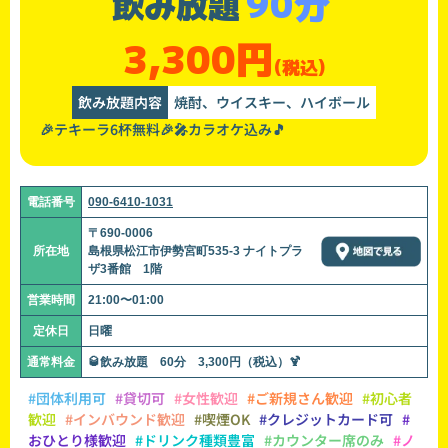
90分
飲み放題
3,300円
(税込)
飲み放題内容
焼酎、ウイスキー、ハイボール
🎉テキーラ6杯無料🎉🎤カラオケ込み🎵
電話番号
090-6410-1031
〒690-0006
所在地
島根県松江市伊勢宮町535-3 ナイトプラ
ザ3番館 1階
営業時間
21:00〜01:00
定休日
日曜
通常料金
🥃飲み放題 60分 3,300円（税込）🍹
#団体利用可
#貸切可
#女性歓迎
#ご新規さん歓迎
#初心者
歓迎
#インバウンド歓迎
#喫煙OK
#クレジットカード可
#
おひとり様歓迎
#ドリンク種類豊富
#カウンター席のみ
#ノ