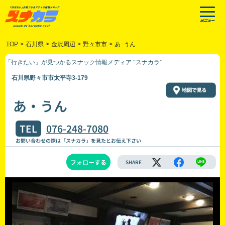
TOP
>
石川県
>
金沢周辺
>
野々市市
>
あ･うん
「行きたい」が見つかるスナック情報メディア “スナカラ”
石川県野々市市太平寺3-179
あ・うん
TEL
076-248-7080
お問い合わせの際は「スナカラ」を見たとお伝え下さい
フォローする
SHARE