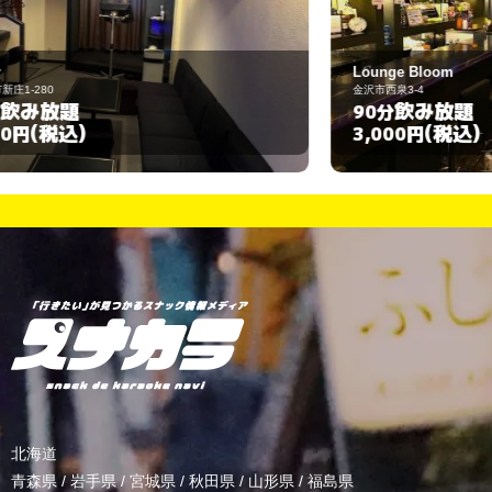
Lounge Bloom
金沢市西泉3-4
金
飲み放題
90分
(税込)
3,000円
3
北海道
青森県
/
岩手県
/
宮城県
/
秋田県
/
山形県
/
福島県