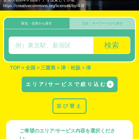
https://creativecommons.org/licenses/by/4.0/
駅名・住所から探す
店名・キーワードから探す
検索
TOP
>
全国
>
三重県
>
津・松阪
>
津
エリア/サービスで絞り込む
＋
並び替え
ご希望のエリア/サービス内容を選択くださ
い。