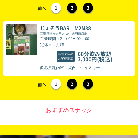
1
2
3
前へ
じょそうBAR M2M88
三重県津市大門24-20 大門商店街
営業時間：21：00〜02：00
定休日：月曜
60分飲み放題
新規来店の
(税込)
3,000円
お客様限定
飲み放題内容：焼酎、ウイスキー
1
2
3
前へ
おすすめスナック