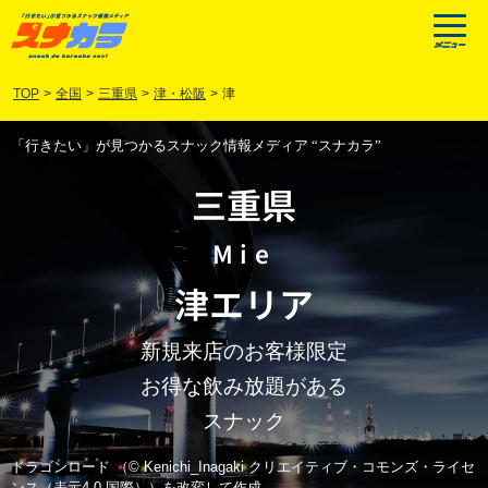
TOP
>
全国
>
三重県
>
津・松阪
>
津
「行きたい」が見つかるスナック情報メディア “スナカラ”
三重県
Mie
津
エリア
新規来店のお客様限定
お得な飲み放題がある
スナック
ドラゴンロード （© Kenichi_Inagaki クリエイティブ・コモンズ・ライセ
ンス（表示4.0 国際））を改変して作成