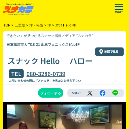
TOP
>
三重県
>
津・松阪
>
津
>
ｽﾅｯｸ Hello ﾊﾛｰ
「行きたい」が見つかるスナック情報メディア “スナカラ”
三重県津市大門18-21 山幸フェニックスビル1F
スナック Hello ハロー
TEL
080-3286-0739
お問い合わせの際は「スナカラ」を見たとお伝え下さい
フォローする
SHARE