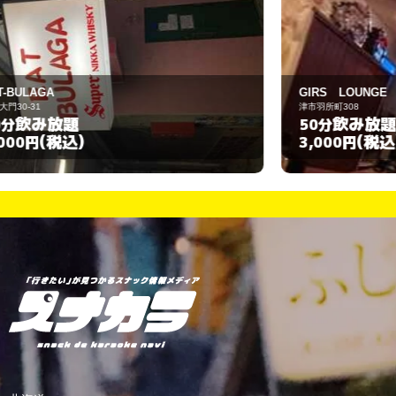
GIRS LOUNGE Jem
E
津市羽所町308
津
飲み放題
50分
(税込)
3,000円