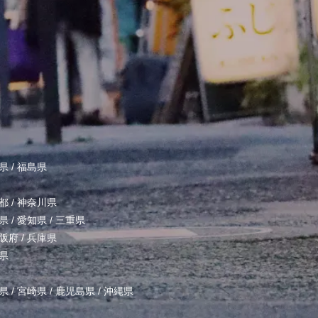
県
/
福島県
都
/
神奈川県
県
/
愛知県
/
三重県
阪府
/
兵庫県
県
県
/
宮崎県
/
鹿児島県
/
沖縄県