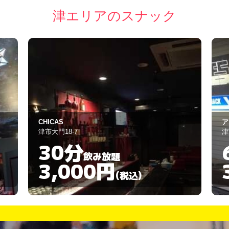
津エリアのスナック
CHICAS
ア
津市大門18-7
津
30分
飲み放題
3,000円
(税込)