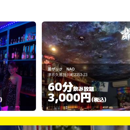
居ザック NAO
津市久居持川町2353-23
60分
飲み放題
3,000円
)
(税込)