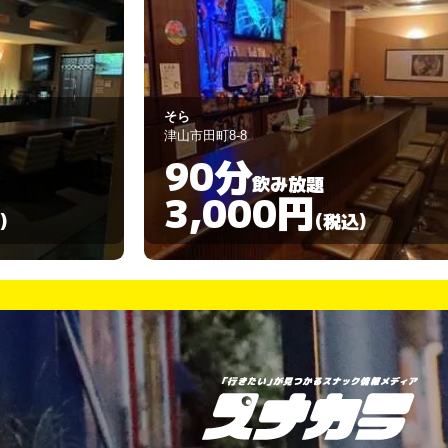
優
津山市本町2-21-1
60分
飲み放題
3,000円
)
(税込)