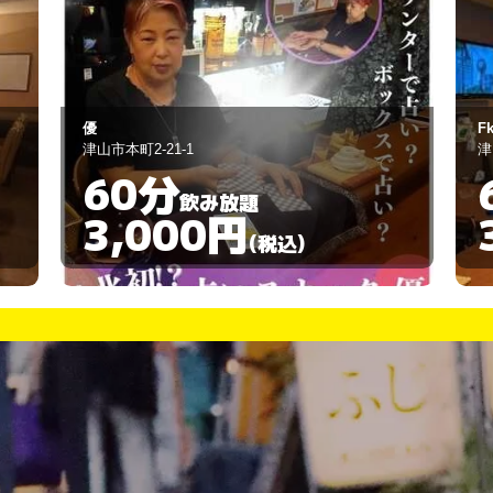
Fkei
A
津山市伏見町26-1
津
60分
飲み放題
3,000円
(税込)