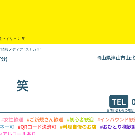
咲
>
すなっく 笑
情報メディア “スナカラ”
分)
岡山県津山市山北4
く 笑
TEL
お問い合わせの際は
#女性歓迎
#ご新規さん歓迎
#初心者歓迎
#インバウンド歓
マネー可
#QRコード決済可
#料理自慢のお店
#おひとり様歓
ンアルコールあり