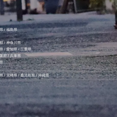
県
/
福島県
都
/
神奈川県
県
/
愛知県
/
三重県
阪府
/
兵庫県
県
県
/
宮崎県
/
鹿児島県
/
沖縄県