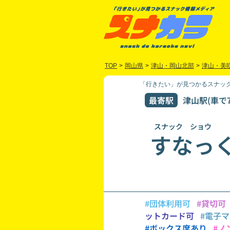
TOP
>
岡山県
>
津山・岡山北部
>
津山・美
「行きたい」が見つかるスナック
最寄駅
津山駅(車で7
スナック ショウ
すなっ
#団体利用可
#貸切可
ットカード可
#電子
#ボックス席あり
#ノ