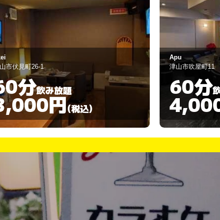
pu
Ai
山市吹屋町11
津山市元魚町26-1
60分
60分
飲み放題
4,000円
3,00
(税込)