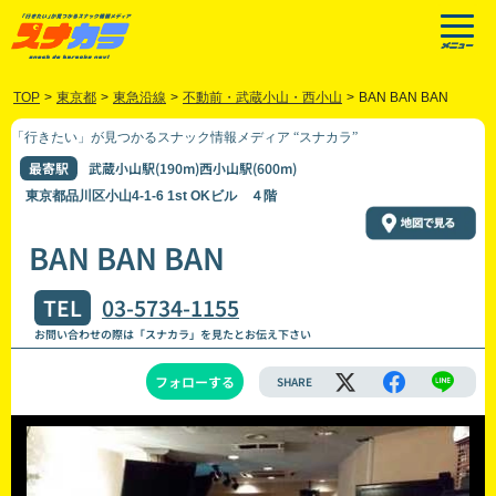
TOP
>
東京都
>
東急沿線
>
不動前・武蔵小山・西小山
>
BAN BAN BAN
「行きたい」が見つかるスナック情報メディア “スナカラ”
最寄駅
武蔵小山駅(190m)西小山駅(600m)
東京都品川区小山4-1-6 1st OKビル ４階
BAN BAN BAN
TEL
03-5734-1155
お問い合わせの際は「スナカラ」を見たとお伝え下さい
フォローする
SHARE