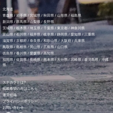
北海道
青森県
/
岩手県
/
宮城県
/
秋田県
/
山形県
/
福島県
新潟県
/
群馬県
/
山梨県
/
長野県
茨城県
/
栃木県
/
埼玉県
/
千葉県
/
東京都
/
神奈川県
富山県
/
石川県
/
福井県
/
岐阜県
/
静岡県
/
愛知県
/
三重県
滋賀県
/
京都府
/
奈良県
/
和歌山県
/
大阪府
/
兵庫県
鳥取県
/
島根県
/
岡山県
/
広島県
/
山口県
徳島県
/
香川県
/
愛媛県
/
高知県
福岡県
/
佐賀県
/
長崎県
/
熊本県
/
大分県
/
宮崎県
/
鹿児島県
/
沖縄
県
スナカラとは?
掲載希望の方はこちら
運営組織
プライバシーポリシー
お問い合わせ