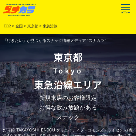
TOP
>
全国
>
東京都
>
東急沿線
「行きたい」が見つかるスナック情報メディア “スナカラ”
東京都
Tokyo
東急沿線
エリア
新規来店のお客様限定
お得な飲み放題がある
スナック
灯り(© TAKAYOSHI_ENDOU クリエイティブ・コモンズ・ライセンス(表
示4.0 国際)を改変して作成 https://creativecommons.org/licenses/by/4.0