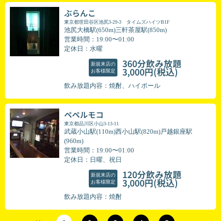
ぶらんこ
東京都世田谷区池尻3-29-3 タイムズハイツB1F
池尻大橋駅(650m)三軒茶屋駅(850m)
営業時間：19:00〜01:00
定休日：水曜
360分飲み放題
新規来店の
(税込)
3,000円
お客様限定
飲み放題内容：焼酎、ハイボール
ペペルモコ
東京都品川区小山3-13-11
武蔵小山駅(110m)西小山駅(820m)戸越銀座駅
(960m)
営業時間：19:00〜01:00
定休日：日曜、祝日
120分飲み放題
新規来店の
(税込)
3,000円
お客様限定
飲み放題内容：焼酎