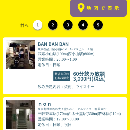
地図で表示
1
2
3
4
5
前へ
BAN BAN BAN
東京都品川区小山4-1-6 1st OKビル ４階
武蔵小山駅(190m)西小山駅(600m)
営業時間：20:00〜1:00
定休日：日曜
60分飲み放題
新規来店の
(税込)
3,000円
お客様限定
飲み放題内容：焼酎、ウイスキー
ｎｏｎ
東京都世田谷区太子堂4-26-9 アルテミス三軒茶屋2F
三軒茶屋駅(170m)西太子堂駅(330m)若林駅(910m)
営業時間：19:00〜03:00
定休日：日曜、祝日