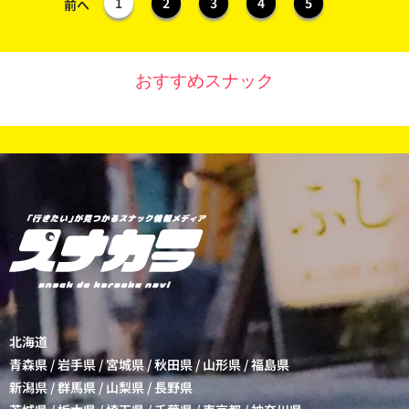
1
2
3
4
5
前へ
おすすめスナック
北海道
青森県
/
岩手県
/
宮城県
/
秋田県
/
山形県
/
福島県
新潟県
/
群馬県
/
山梨県
/
長野県