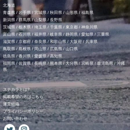
北海道
青森県
/
岩手県
/
宮城県
/
秋田県
/
山形県
/
福島県
新潟県
/
群馬県
/
山梨県
/
長野県
茨城県
/
栃木県
/
埼玉県
/
千葉県
/
東京都
/
神奈川県
富山県
/
石川県
/
福井県
/
岐阜県
/
静岡県
/
愛知県
/
三重県
滋賀県
/
京都府
/
奈良県
/
和歌山県
/
大阪府
/
兵庫県
鳥取県
/
島根県
/
岡山県
/
広島県
/
山口県
徳島県
/
香川県
/
愛媛県
/
高知県
福岡県
/
佐賀県
/
長崎県
/
熊本県
/
大分県
/
宮崎県
/
鹿児島県
/
沖縄
県
スナカラとは?
掲載希望の方はこちら
運営組織
プライバシーポリシー
お問い合わせ