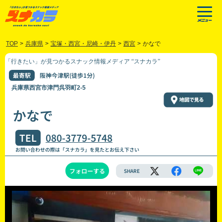
TOP
>
兵庫県
>
宝塚・西宮・尼崎・伊丹
>
西宮
>
かなで
「行きたい」が見つかるスナック情報メディア “スナカラ”
最寄駅
阪神今津駅(徒歩1分)
兵庫県西宮市津門呉羽町2-5
かなで
TEL
080-3779-5748
お問い合わせの際は「スナカラ」を見たとお伝え下さい
フォローする
SHARE