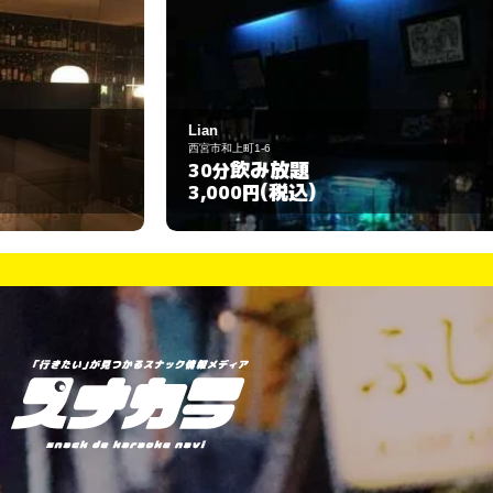
Lian
G
西宮市和上町1-6
西
飲み放題
30分
9
(税込)
3,000円
3