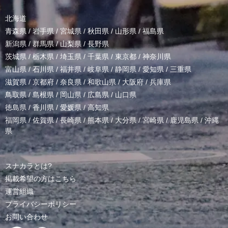
北海道
青森県
/
岩手県
/
宮城県
/
秋田県
/
山形県
/
福島県
新潟県
/
群馬県
/
山梨県
/
長野県
茨城県
/
栃木県
/
埼玉県
/
千葉県
/
東京都
/
神奈川県
富山県
/
石川県
/
福井県
/
岐阜県
/
静岡県
/
愛知県
/
三重県
滋賀県
/
京都府
/
奈良県
/
和歌山県
/
大阪府
/
兵庫県
鳥取県
/
島根県
/
岡山県
/
広島県
/
山口県
徳島県
/
香川県
/
愛媛県
/
高知県
福岡県
/
佐賀県
/
長崎県
/
熊本県
/
大分県
/
宮崎県
/
鹿児島県
/
沖縄
県
スナカラとは?
掲載希望の方はこちら
運営組織
プライバシーポリシー
お問い合わせ