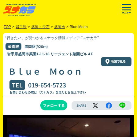
TOP
>
岩手県
>
盛岡・雫石
>
盛岡市
>
Blue Moon
「行きたい」が見つかるスナック情報メディア “スナカラ”
最寄駅
盛岡駅(920m)
岩手県盛岡市菜園1-11-18 リージェント菜園ビル４F
Ｂｌｕｅ Ｍｏｏｎ
TEL
019-654-5723
お問い合わせの際は「スナカラ」を見たとお伝え下さい
フォローする
SHARE