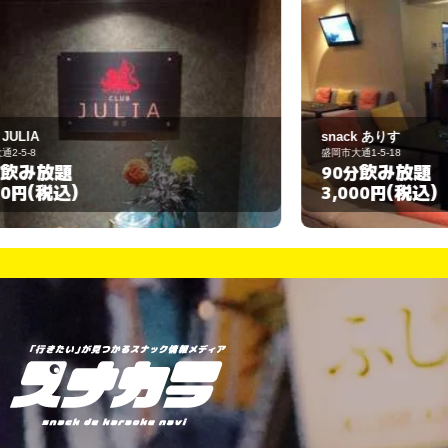
snack ありす
盛岡市大通1-5-18
盛
飲み放題
90分
(税込)
3,000円
3