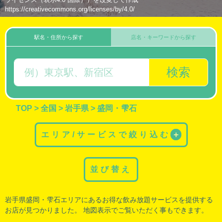
https://creativecommons.org/licenses/by/4.0/
駅名・住所から探す
店名・キーワードから探す
検索
TOP
>
全国
>
岩手県
>
盛岡・雫石
エリア/サービスで絞り込む
＋
並び替え
岩手県盛岡
・
雫石
エリアにあるお得な飲み放題サービスを提供する
お店が見つかりました。 地図表示でご覧いただく事もできます。