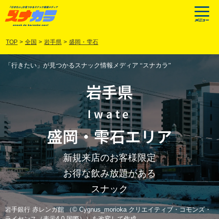
TOP
>
全国
>
岩手県
>
盛岡・雫石
「行きたい」が見つかるスナック情報メディア “スナカラ”
岩手県
Iwate
盛岡
・
雫石
エリア
新規来店のお客様限定
お得な飲み放題がある
スナック
岩手銀行 赤レンガ館 （© Cygnus_morioka クリエイティブ・コモンズ・
ライセンス（表示4.0 国際））を改変して作成