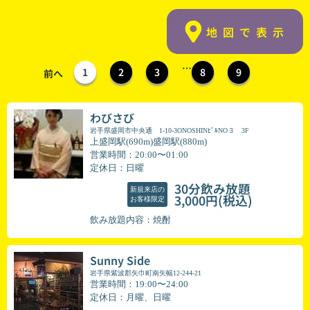
地図で表示
…
1
2
3
8
9
前へ
わびさび
岩手県盛岡市中央通 1-10-3ONOSHINﾋﾞﾙNO３ 3F
上盛岡駅(690m)盛岡駅(880m)
営業時間：20:00〜01:00
定休日：日曜
30分飲み放題
新規来店の
(税込)
3,000円
お客様限定
飲み放題内容：焼酎
Sunny Side
岩手県紫波郡矢巾町南矢幅12-244-21
営業時間：19:00〜24:00
定休日：月曜、日曜