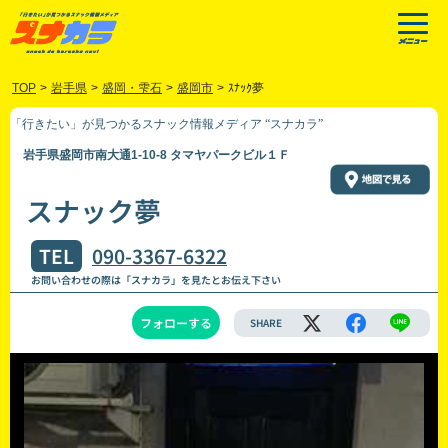
TOP
>
岩手県
>
盛岡・雫石
>
盛岡市
>
ｽﾅｯｸ夢
「行きたい」が見つかるスナック情報メディア “スナカラ”
岩手県盛岡市南大通1-10-8 タマヤパークビル１Ｆ
スナック夢
TEL
090-3367-6322
お問い合わせの際は「スナカラ」を見たとお伝え下さい
フォローする
SHARE