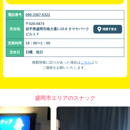
電話番号
090-3367-6322
〒020-0874
所在地
岩手県盛岡市南大通1-10-8 タマヤパーク
ビル１Ｆ
営業時間
19：00〜1：00
定休日
日曜、祝日
掲載情報に誤りがあった場合は
こちら
より
ご連絡をお願いいたします。
盛岡市エリアのスナック