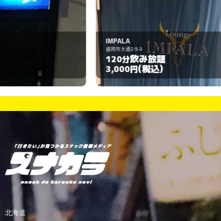
IMPALA
粋
盛岡市大通2-5-3
盛
飲み放題
120分
6
(税込)
3,000円
3
北海道