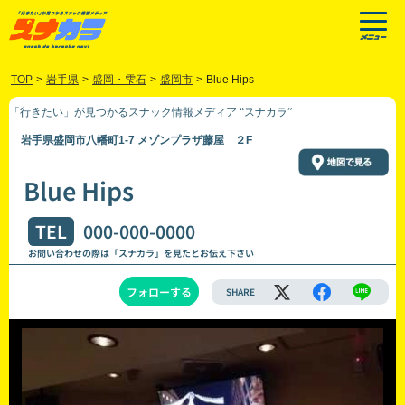
TOP
>
岩手県
>
盛岡・雫石
>
盛岡市
>
Blue Hips
「行きたい」が見つかるスナック情報メディア “スナカラ”
岩手県盛岡市八幡町1-7 メゾンプラザ藤屋 ２F
Blue Hips
TEL
000-000-0000
お問い合わせの際は「スナカラ」を見たとお伝え下さい
フォローする
SHARE