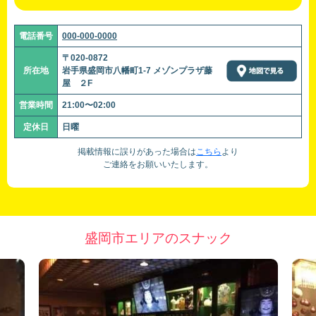
電話番号
000-000-0000
〒020-0872
所在地
岩手県盛岡市八幡町1-7 メゾンプラザ藤
屋 ２F
営業時間
21:00〜02:00
定休日
日曜
掲載情報に誤りがあった場合は
こちら
より
ご連絡をお願いいたします。
盛岡市エリアのスナック