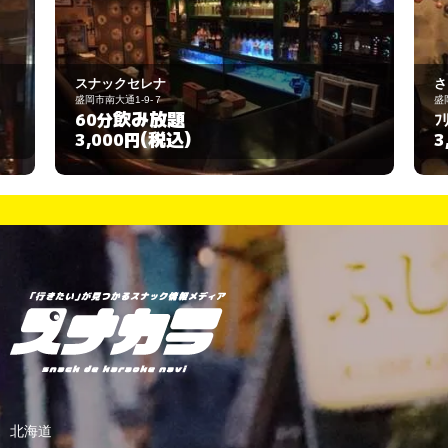
さくら
盛岡市月が丘2-5-21
飲み放題
ﾌﾘｰ分
(税込)
3,000円
北海道