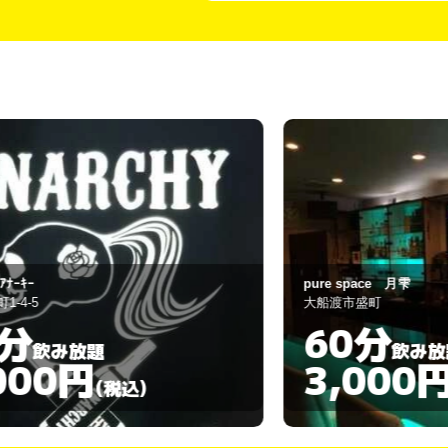
pure space 月雫
大船渡市盛町
60分
飲み放題
3,000円
)
(税込)