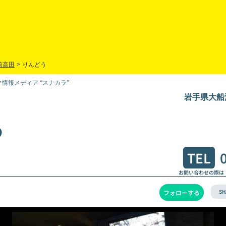
前高田
>
りんどう
情報メディア “スナカラ”
岩手県大船渡
う
TEL
お問い合わせの際は
SH
フォローする