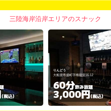
三陸海岸沿岸エリアのスナック
りんどう
は
大船渡市盛町字権現堂16-12
釜
60分
飲み放題
3,000円
(税込)