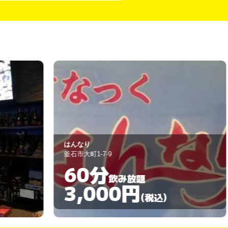
んなり
pure space 月
石市大町1-7-9
大船渡市盛町
60分
60分
飲み放題
3,000円
3,00
(税込)