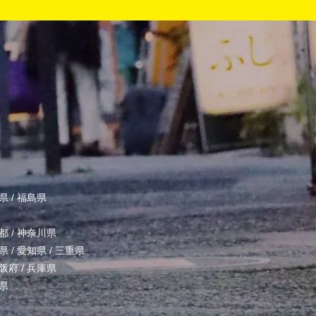
県
/
福島県
都
/
神奈川県
県
/
愛知県
/
三重県
阪府
/
兵庫県
県