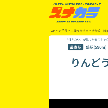
TOP
>
岩手県
>
三陸海岸沿岸
>
大船渡・陸
「行きたい」が見つかるスナック
最寄駅
盛駅(590m)
りんど