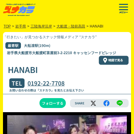
TOP
>
岩手県
>
三陸海岸沿岸
>
大船渡・陸前高田
>
HANABI
「行きたい」が見つかるスナック情報メディア “スナカラ”
最寄駅
大船渡駅(190m)
岩手県大船渡市大船渡町茶屋前3-2-2210 キャッセンフードビレッジ
HANABI
TEL
0192-22-7708
お問い合わせの際は「スナカラ」を見たとお伝え下さい
フォローする
SHARE