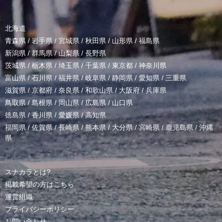
北海道
青森県
/
岩手県
/
宮城県
/
秋田県
/
山形県
/
福島県
新潟県
/
群馬県
/
山梨県
/
長野県
茨城県
/
栃木県
/
埼玉県
/
千葉県
/
東京都
/
神奈川県
富山県
/
石川県
/
福井県
/
岐阜県
/
静岡県
/
愛知県
/
三重県
滋賀県
/
京都府
/
奈良県
/
和歌山県
/
大阪府
/
兵庫県
鳥取県
/
島根県
/
岡山県
/
広島県
/
山口県
徳島県
/
香川県
/
愛媛県
/
高知県
福岡県
/
佐賀県
/
長崎県
/
熊本県
/
大分県
/
宮崎県
/
鹿児島県
/
沖縄
県
スナカラとは?
掲載希望の方はこちら
運営組織
プライバシーポリシー
お問い合わせ