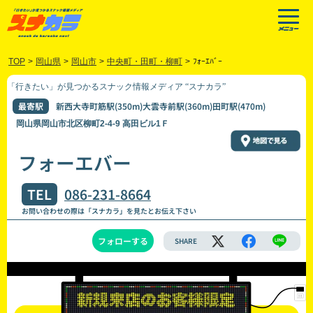
TOP
>
岡山県
>
岡山市
>
中央町・田町・柳町
>
ﾌｫｰｴﾊﾞｰ
「行きたい」が見つかるスナック情報メディア “スナカラ”
最寄駅
新西大寺町筋駅(350m)大雲寺前駅(360m)田町駅(470m)
岡山県岡山市北区柳町2-4-9 高田ビル1Ｆ
フォーエバー
TEL
086-231-8664
お問い合わせの際は「スナカラ」を見たとお伝え下さい
フォローする
SHARE