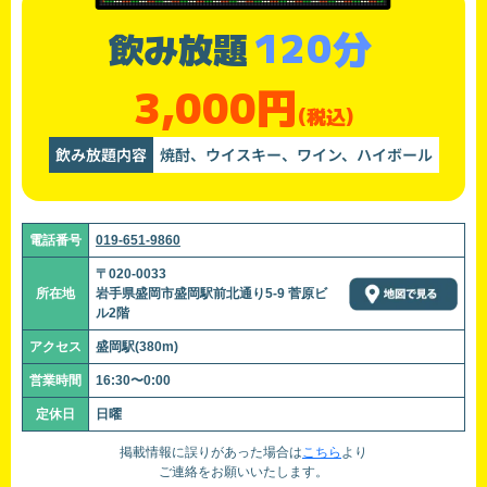
120分
飲み放題
3,000円
(税込)
飲み放題内容
焼酎、ウイスキー、ワイン、ハイボール
電話番号
019-651-9860
〒020-0033
所在地
岩手県盛岡市盛岡駅前北通り5-9 菅原ビ
ル2階
アクセス
盛岡駅(380m)
営業時間
16:30〜0:00
定休日
日曜
掲載情報に誤りがあった場合は
こちら
より
ご連絡をお願いいたします。