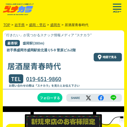
TOP
>
岩手県
>
盛岡・雫石
>
盛岡市
>
居酒屋青春時代
「行きたい」が見つかるスナック情報メディア “スナカラ”
最寄駅
盛岡駅(380m)
岩手県盛岡市盛岡駅前北通り5-9 菅原ビル2階
居酒屋青春時代
TEL
019-651-9860
お問い合わせの際は「スナカラ」を見たとお伝え下さい
フォローする
SHARE