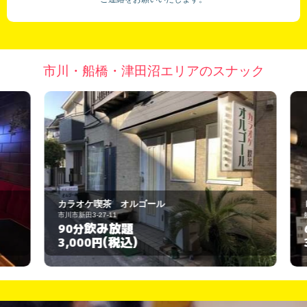
市川・船橋・津田沼エリアのスナック
カラオケ喫茶 オルゴール
Ｒ
市川市新田3-27-11
船
飲み放題
90分
6
(税込)
3,000円
3