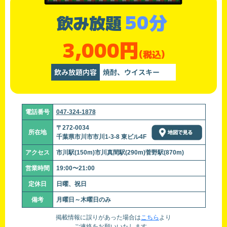
50分
飲み放題
3,000円
(税込)
飲み放題内容
焼酎、ウイスキー
電話番号
047-324-1878
〒272-0034
所在地
千葉県市川市市川1-3-8 東ビル4F
アクセス
市川駅(150m)市川真間駅(290m)菅野駅(870m)
営業時間
19:00〜21:00
定休日
日曜、祝日
備考
月曜日～木曜日のみ
掲載情報に誤りがあった場合は
こちら
より
ご連絡をお願いいたします。