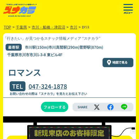
TOP
>
千葉県
>
市川・船橋・津田沼
>
市川
>
ﾛﾏﾝｽ
「行きたい」が見つかるスナック情報メディア “スナカラ”
最寄駅
市川駅(150m)市川真間駅(290m)菅野駅(870m)
千葉県市川市市川1-3-8 東ビル4F
ロマンス
TEL
047-324-1878
お問い合わせの際は「スナカラ」を見たとお伝え下さい
フォローする
SHARE