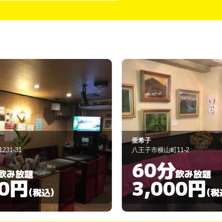
希子
LAZOS
王子市横山町11-2
八王子市横山町8-
60分
90分
飲み放題
3,000円
3,00
(税込)