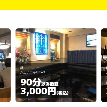
Snack G.S
八王子市中町4-12
60分
飲み放題
3,000円
)
(税込)