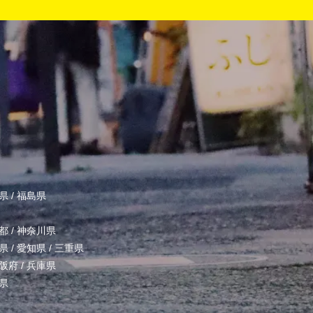
県
/
福島県
都
/
神奈川県
県
/
愛知県
/
三重県
阪府
/
兵庫県
県