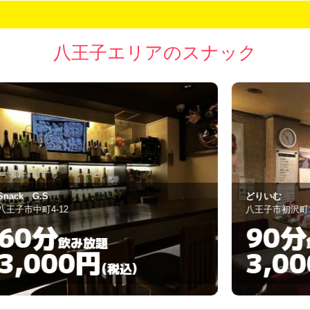
八王子エリアのスナック
どりいむ
亜
八王子市初沢町1231-31
八
90分
飲み放題
3,000円
(税込)