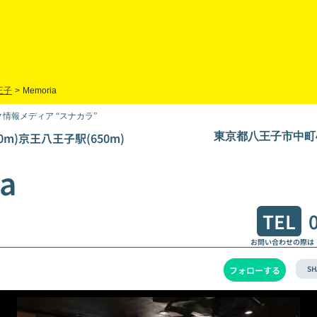
王子
>
Memoria
情報メディア “スナカラ”
0m)京王八王子駅(650m)
東京都八王子市中町4-
a
TEL
お問い合わせの際は
SH
フォローする