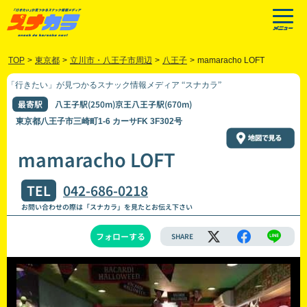
TOP
>
東京都
>
立川市・八王子市周辺
>
八王子
>
mamaracho LOFT
「行きたい」が見つかるスナック情報メディア “スナカラ”
最寄駅
八王子駅(250m)京王八王子駅(670m)
東京都八王子市三崎町1-6 カーサFK 3F302号
mamaracho LOFT
TEL
042-686-0218
お問い合わせの際は「スナカラ」を見たとお伝え下さい
フォローする
SHARE