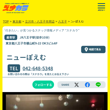
TOP
>
東京都
>
立川市・八王子市周辺
>
八王子
>
ﾆｭｰぽえむ
「行きたい」が見つかるスナック情報メディア “スナカラ”
最寄駅
JR八王子駅(徒歩10分)
東京都八王子市横山町9-22 OK3ビル6F
ニューぽえむ
TEL
042-648-5348
お問い合わせの際は「スナカラ」を見たとお伝え下さい
フォローする
SHARE