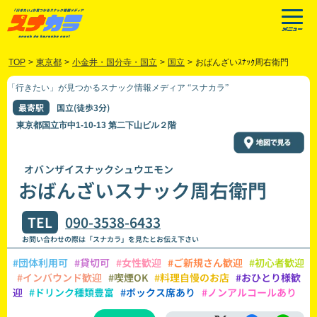
TOP
>
東京都
>
小金井・国分寺・国立
>
国立
>
おばんざいｽﾅｯｸ周右衛門
「行きたい」が見つかるスナック情報メディア “スナカラ”
最寄駅
国立(徒歩3分)
東京都国立市中1-10-13 第二下山ビル２階
オバンザイスナックシュウエモン
おばんざいスナック周右衛門
TEL
090-3538-6433
お問い合わせの際は「スナカラ」を見たとお伝え下さい
#団体利用可
#貸切可
#女性歓迎
#ご新規さん歓迎
#初心者歓迎
#インバウンド歓迎
#喫煙OK
#料理自慢のお店
#おひとり様歓
迎
#ドリンク種類豊富
#ボックス席あり
#ノンアルコールあり