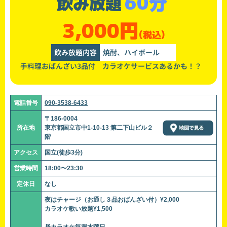
60分
飲み放題
3,000円
(税込)
飲み放題内容
焼酎、ハイボール
手料理おばんざい3品付 カラオケサービスあるかも！？
電話番号
090-3538-6433
〒186-0004
所在地
東京都国立市中1-10-13 第二下山ビル２
階
アクセス
国立(徒歩3分)
営業時間
18:00〜23:30
定休日
なし
夜はチャージ（お通し３品おばんざい付）¥2,000
カラオケ歌い放題¥1,500