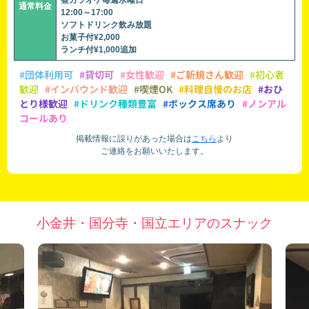
昼カラオケ毎週水曜日
通常料金
12:00～17:00
ソフトドリンク飲み放題
お菓子付¥2,000
ランチ付¥1,000追加
#団体利用可
#貸切可
#女性歓迎
#ご新規さん歓迎
#初心者
歓迎
#インバウンド歓迎
#喫煙OK
#料理自慢のお店
#おひ
とり様歓迎
#ドリンク種類豊富
#ボックス席あり
#ノンアル
コールあり
掲載情報に誤りがあった場合は
こちら
より
ご連絡をお願いいたします。
小金井・国分寺・国立エリアのスナック