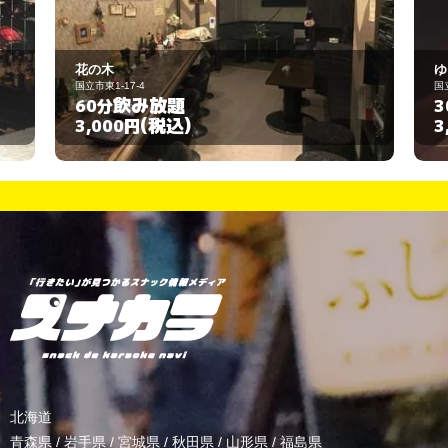
花の木
ゆ
国立市東1-17-4
国
飲み放題
60分
3
(税込)
3,000円
3
北海道
青森県
/
岩手県
/
宮城県
/
秋田県
/
山形県
/
福島県