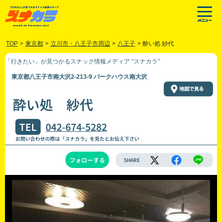
TOP
>
東京都
>
立川市・八王子市周辺
>
八王子
>
酔い処 紗代
「行きたい」が見つかるスナック情報メディア “スナカラ”
東京都八王子市南大沢2-213-9 パークハウス南大沢
酔い処 紗代
TEL
042-674-5282
お問い合わせの際は「スナカラ」を見たとお伝え下さい
フォローする
SHARE