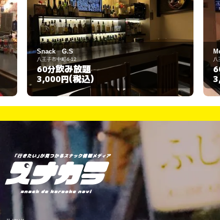
Memoria
八王子市中町4-12
放題
飲み放題
60分
税込)
(税込)
3,000円