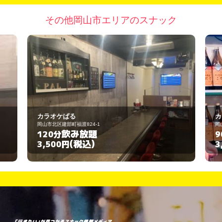
その他岡山市エリアのスナック
カラオケぱる
カラオケス
岡山市北区建部町福渡824-1
岡山市東区西大寺中
飲み放題
飲み
120分
90分
(税込)
3,500円
3,000円