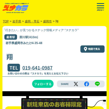
TOP
>
岩手県
>
盛岡・雫石
>
盛岡市
>
翔
「行きたい」が見つかるスナック情報メディア “スナカラ”
最寄駅
厨川駅(410m)
岩手県盛岡市みたけ4-35-48
翔
TEL
019-641-0987
お問い合わせの際は「スナカラ」を見たとお伝え下さい
フォローする
SHARE