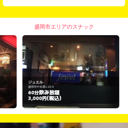
盛岡市エリアのスナック
ジュエル
S
盛岡市中央通1-10-3
盛
飲み放題
60分
6
(税込)
3,000円
3