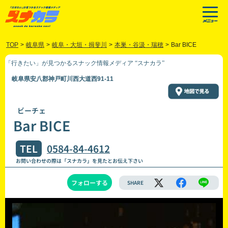
TOP
>
岐阜県
>
岐阜・大垣・揖斐川
>
本巣・谷汲・瑞穂
>
Bar BICE
「行きたい」が見つかるスナック情報メディア “スナカラ”
岐阜県安八郡神戸町川西大道西91-11
ビーチェ
Bar BICE
TEL
0584-84-4612
お問い合わせの際は「スナカラ」を見たとお伝え下さい
フォローする
SHARE