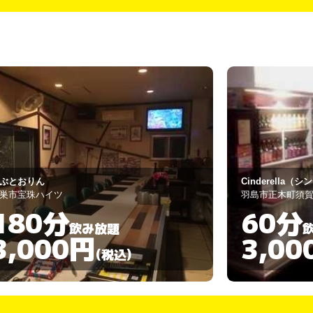
ク
inderella（シンデレラ）
カフェレスト H
島市正木町須賀小松474-2
羽島市福寿町平方4
60分
60分
飲み放題
3,000円
3,00
(税込)