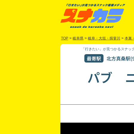
TOP
>
岐阜県
>
岐阜・大垣・揖斐川
>
本巣
「行きたい」が見つかるスナック
最寄駅
北方真桑駅(9
パブ 