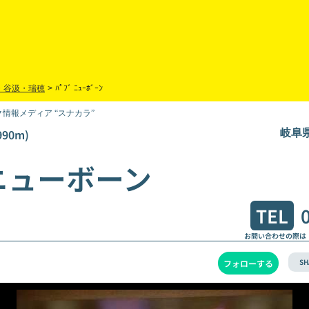
・谷汲・瑞穂
>
ﾊﾟﾌﾞ ﾆｭｰﾎﾞｰﾝ
情報メディア “スナカラ”
90m)
岐阜県
ニューボーン
TEL
お問い合わせの際は
SH
フォローする