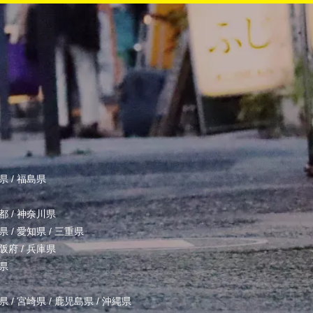
県
/
福島県
都
/
神奈川県
県
/
愛知県
/
三重県
阪府
/
兵庫県
県
県
/
宮崎県
/
鹿児島県
/
沖縄県