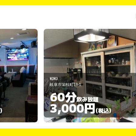
カラオケ＆スナック さくら
岐阜市川部5-6
90分
飲み放題
3,000円
)
(税込)