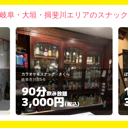
岐阜・大垣・揖斐川エリアのスナッ
ぼぶとおりん
C
本巣市宝珠ハイツ
羽
180分
飲み放題
3,000円
(税込)