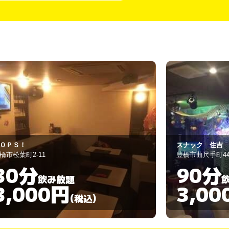
ナック 住吉
ＢＡＲ 八八八
橋市曲尺手町44番地
豊橋市松葉町1-77
90分
60分
飲み放題
3,000円
3,00
(税込)