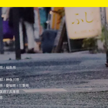
県
/
福島県
都
/
神奈川県
県
/
愛知県
/
三重県
阪府
/
兵庫県
県