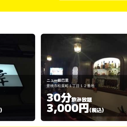
Ｌａｐｉｎ（ラパン）
豊橋市松葉町２丁目１１
60分
飲み放題
3,000円
)
(税込)