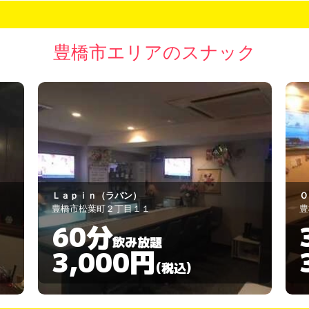
豊橋市エリアのスナック
ＯＯＰＳ！
ス
豊橋市松葉町2-11
豊
30分
飲み放題
3,000円
(税込)