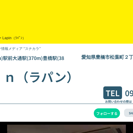
>
Lapin（ﾗﾊﾟﾝ）
情報メディア “スナカラ”
m)駅前大通駅(370m)豊橋駅(38
愛知県豊橋市松葉町２丁
ｉｎ（ラパン）
TEL
0
お問い合わせの際は
SH
フォローする