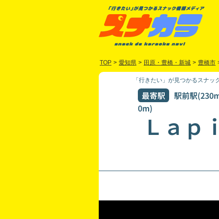
TOP
>
愛知県
>
田原・豊橋・新城
>
豊橋市
「行きたい」が見つかるスナック
最寄駅
駅前駅(230
0m)
Ｌａｐ