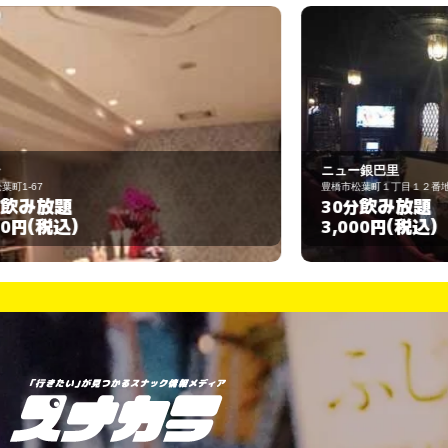
ニュー銀巴里
豊橋市松葉町１丁目１２番地
豊
飲み放題
30分
(税込)
3,000円