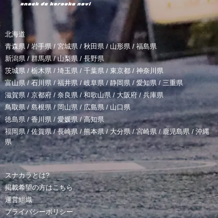
北海道
青森県
/
岩手県
/
宮城県
/
秋田県
/
山形県
/
福島県
新潟県
/
群馬県
/
山梨県
/
長野県
茨城県
/
栃木県
/
埼玉県
/
千葉県
/
東京都
/
神奈川県
富山県
/
石川県
/
福井県
/
岐阜県
/
静岡県
/
愛知県
/
三重県
滋賀県
/
京都府
/
奈良県
/
和歌山県
/
大阪府
/
兵庫県
鳥取県
/
島根県
/
岡山県
/
広島県
/
山口県
徳島県
/
香川県
/
愛媛県
/
高知県
福岡県
/
佐賀県
/
長崎県
/
熊本県
/
大分県
/
宮崎県
/
鹿児島県
/
沖縄
県
スナカラとは?
掲載希望の方はこちら
運営組織
プライバシーポリシー