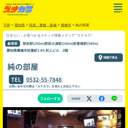
TOP
>
愛知県
>
田原・豊橋・新城
>
豊橋市
>
純の部屋
「行きたい」が見つかるスナック情報メディア “スナカラ”
最寄駅
駅前駅(200m)駅前大通駅(240m)新豊橋駅(340m)
愛知県豊橋市松葉町1-65 村上ビル 2階
純の部屋
TEL
0532-55-7848
お問い合わせの際は「スナカラ」を見たとお伝え下さい
フォローする
SHARE