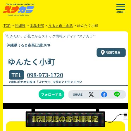
TOP
>
沖縄県
>
本島中部
>
うるま市・金武
>
ゆんたく小町
「行きたい」が見つかるスナック情報メディア “スナカラ”
沖縄県うるま市高江洲1078
ゆんたく小町
TEL
098-973-1720
お問い合わせの際は「スナカラ」を見たとお伝え下さい
フォローする
SHARE