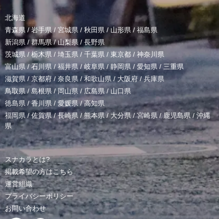
北海道
青森県
/
岩手県
/
宮城県
/
秋田県
/
山形県
/
福島県
新潟県
/
群馬県
/
山梨県
/
長野県
茨城県
/
栃木県
/
埼玉県
/
千葉県
/
東京都
/
神奈川県
富山県
/
石川県
/
福井県
/
岐阜県
/
静岡県
/
愛知県
/
三重県
滋賀県
/
京都府
/
奈良県
/
和歌山県
/
大阪府
/
兵庫県
鳥取県
/
島根県
/
岡山県
/
広島県
/
山口県
徳島県
/
香川県
/
愛媛県
/
高知県
福岡県
/
佐賀県
/
長崎県
/
熊本県
/
大分県
/
宮崎県
/
鹿児島県
/
沖縄
県
スナカラとは?
掲載希望の方はこちら
運営組織
プライバシーポリシー
お問い合わせ