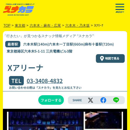
TOP
>
東京都
>
六本木・麻布・広尾
>
六本木・乃木坂
>
Xｱﾘｰﾅ
「行きたい」が見つかるスナック情報メディア “スナカラ”
最寄駅
六本木駅(140m)六本木一丁目駅(660m)麻布十番駅(720m)
東京都港区六本木5-1-11 三共電機ビル3階
Xアリーナ
TEL
03-3408-4832
お問い合わせの際は「スナカラ」を見たとお伝え下さい
フォローする
SHARE