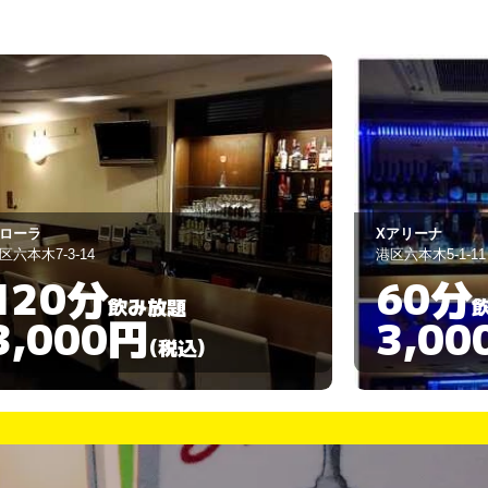
アリーナ
いろいろ
区六本木5-1-11
港区六本木5-9-14
60分
60分
飲み放題
3,000円
3,00
(税込)