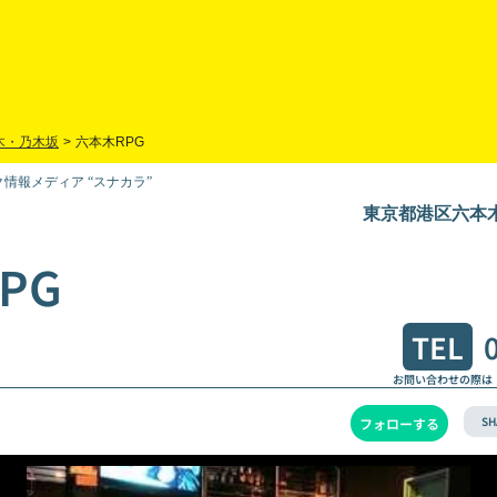
木・乃木坂
>
六本木RPG
情報メディア “スナカラ”
東京都港区六本木7-
PG
TEL
お問い合わせの際は
SH
フォローする