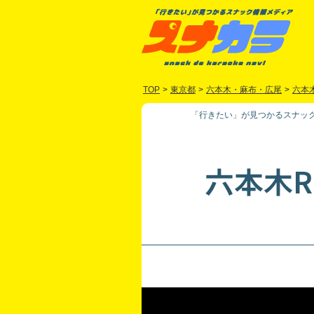
TOP
>
東京都
>
六本木・麻布・広尾
>
六本
「行きたい」が見つかるスナック
六本木R