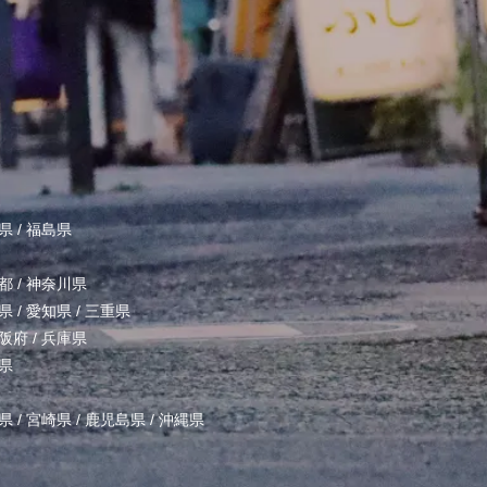
県
/
福島県
都
/
神奈川県
県
/
愛知県
/
三重県
阪府
/
兵庫県
県
県
/
宮崎県
/
鹿児島県
/
沖縄県