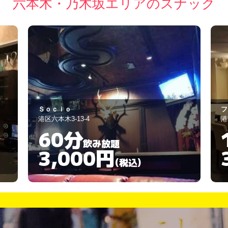
六本木・乃木坂エリアのスナック
フローラ
X
港区六本木7-3-14
港
120分
飲み放題
3,000円
(税込)