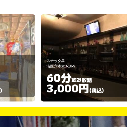
Ｓｏｃｉｏ
港区六本木3-13-4
60分
飲み放題
3,000円
)
(税込)