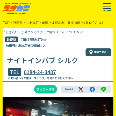
TOP
>
秋田県
>
由利本荘・象潟
>
本荘由利・鳥海山麓
>
ﾅｲﾄｲﾝﾊﾟﾌﾞ ｼﾙｸ
「行きたい」が見つかるスナック情報メディア “スナカラ”
最寄駅
羽後本荘駅(370m)
秋田県由利本荘市花畑町1-2
ナイトインパブ シルク
TEL
0184-24-3487
お問い合わせの際は「スナカラ」を見たとお伝え下さい
フォローする
SHARE