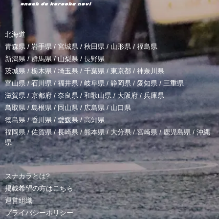
北海道
青森県
/
岩手県
/
宮城県
/
秋田県
/
山形県
/
福島県
新潟県
/
群馬県
/
山梨県
/
長野県
茨城県
/
栃木県
/
埼玉県
/
千葉県
/
東京都
/
神奈川県
富山県
/
石川県
/
福井県
/
岐阜県
/
静岡県
/
愛知県
/
三重県
滋賀県
/
京都府
/
奈良県
/
和歌山県
/
大阪府
/
兵庫県
鳥取県
/
島根県
/
岡山県
/
広島県
/
山口県
徳島県
/
香川県
/
愛媛県
/
高知県
福岡県
/
佐賀県
/
長崎県
/
熊本県
/
大分県
/
宮崎県
/
鹿児島県
/
沖縄
県
スナカラとは?
掲載希望の方はこちら
運営組織
プライバシーポリシー