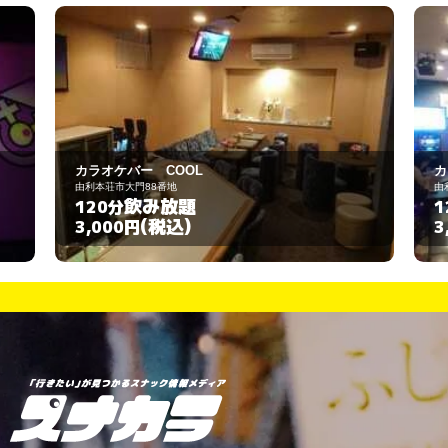
カラオケバー COOL
カ
由利本荘市大門88番地
由
飲み放題
120分
1
(税込)
3,000円
3