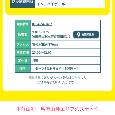
飲み放題内容
イン、ハイボール
電話番号
0184-24-3487
〒015-0075
所在地
秋田県由利本荘市花畑町1-2
アクセス
羽後本荘駅(370m)
営業時間
20:00〜02:00
定休日
月曜
備考
ダーツ4台あります！100円～！
掲載情報に誤りがあった場合は
こちら
より
ご連絡をお願いいたします。
本荘由利・鳥海山麓エリアのスナック