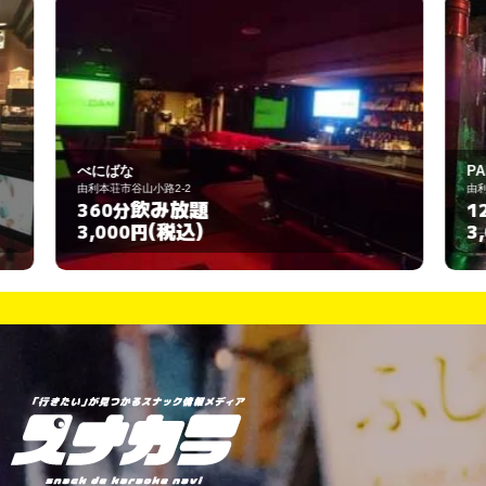
PADDL Cargo
由利本荘市岩渕下35-1
飲み放題
120分
(税込)
3,000円