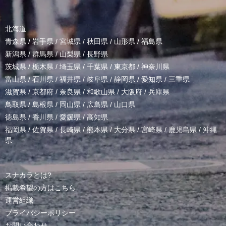
北海道
青森県
/
岩手県
/
宮城県
/
秋田県
/
山形県
/
福島県
新潟県
/
群馬県
/
山梨県
/
長野県
茨城県
/
栃木県
/
埼玉県
/
千葉県
/
東京都
/
神奈川県
富山県
/
石川県
/
福井県
/
岐阜県
/
静岡県
/
愛知県
/
三重県
滋賀県
/
京都府
/
奈良県
/
和歌山県
/
大阪府
/
兵庫県
鳥取県
/
島根県
/
岡山県
/
広島県
/
山口県
徳島県
/
香川県
/
愛媛県
/
高知県
福岡県
/
佐賀県
/
長崎県
/
熊本県
/
大分県
/
宮崎県
/
鹿児島県
/
沖縄
県
スナカラとは?
掲載希望の方はこちら
運営組織
プライバシーポリシー
お問い合わせ