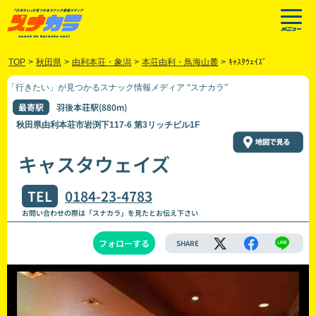
TOP
>
秋田県
>
由利本荘・象潟
>
本荘由利・鳥海山麓
>
ｷｬｽﾀｳｪｲｽﾞ
「行きたい」が見つかるスナック情報メディア “スナカラ”
最寄駅
羽後本荘駅(880m)
秋田県由利本荘市岩渕下117-6 第3リッチビル1F
キャスタウェイズ
TEL
0184-23-4783
お問い合わせの際は「スナカラ」を見たとお伝え下さい
フォローする
SHARE