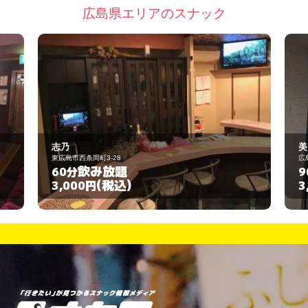
広島県エリアのスナック
美 美 よしみ
広島市安佐南区祇園2丁目2-2
飲み放題
90分
(税込)
3,000円