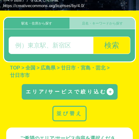
https://creativecommons.org/licenses/by/4.0/
駅名・住所から探す
店名・キーワードから探す
検索
TOP
>
全国
>
広島県
>
廿日市・宮島・芸北
>
廿日市市
エリア/サービスで絞り込む
＋
並び替え
ご希望のエリア/サービス内容を選択くださ