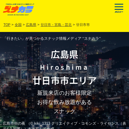
TOP
>
全国
>
広島県
>
廿日市・宮島・芸北
>
廿日市市
「行きたい」が見つかるスナック情報メディア “スナカラ”
広島県
Hiroshima
廿日市市
エリア
新規来店のお客様限定
お得な飲み放題がある
スナック
広島市街の夜 （© kiki_1313 クリエイティブ・コモンズ・ライセンス（表
示4.0 国際））を改変して作成