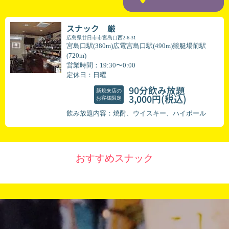
スナック 厳
広島県廿日市市宮島口西2-6-31
宮島口駅(380m)広電宮島口駅(490m)競艇場前駅
(720m)
営業時間：19:30〜0:00
定休日：日曜
90分飲み放題
新規来店の
(税込)
3,000円
お客様限定
飲み放題内容：焼酎、ウイスキー、ハイボール
おすすめスナック