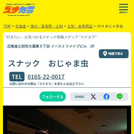
TOP
>
北海道
>
旭川・富良野・士別
>
士別・名寄周辺
>
ｽﾅｯｸ おじゃま虫
「行きたい」が見つかるスナック情報メディア “スナカラ”
北海道士別市大通東５丁目 イーストファイブビル 2F
スナック おじゃま虫
TEL
0165-22-0017
お問い合わせの際は「スナカラ」を見たとお伝え下さい
フォローする
SHARE