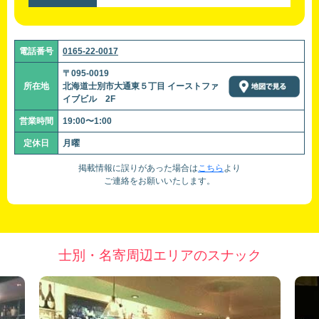
電話番号
0165-22-0017
〒095-0019
所在地
北海道士別市大通東５丁目 イーストファ
イブビル 2F
営業時間
19:00〜1:00
定休日
月曜
掲載情報に誤りがあった場合は
こちら
より
ご連絡をお願いいたします。
士別・名寄周辺エリアのスナック